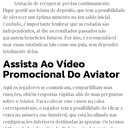
tentação de recuperar perdas continuamente.
Fique gentil aos bônus de depósito, que tem a possibilidade
de oferecer um óptima aumento no teu saldo inicial.
Contudo, é importante lembrar que as rodadas são
independentes, at the os resultados passados não
garantem beneficios futuros. Por isto, é recomendável
usar essas estatísticas tais como um guia, sem depender
totalmente delas.
Assista Ao Vídeo
Promocional Do Aviator
Aqui os jogadores se comunicam, compartilham suas
emoções, obtêm respostas rápidas afin de suas perguntas
sobre o Aviator. Para colocar esse canon na caixa
correspondente, o jogador tem a possibilidade de clicar 5
vezes no número one hundred, que está localizado nas
configurações inferiores destinadas às apostas. Os termos