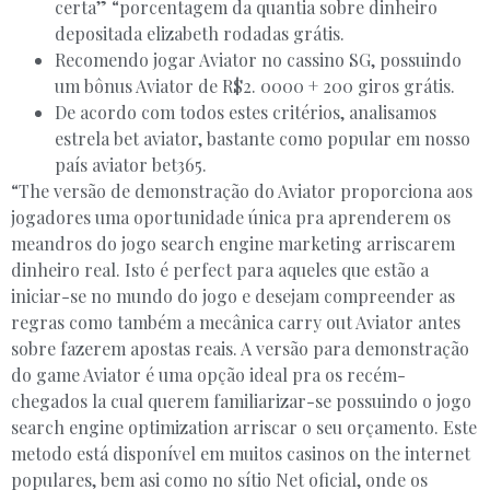
certa” “porcentagem da quantia sobre dinheiro
depositada elizabeth rodadas grátis.
Recomendo jogar Aviator no cassino SG, possuindo
um bônus Aviator de R$2. 0000 + 200 giros grátis.
De acordo com todos estes critérios, analisamos
estrela bet aviator, bastante como popular em nosso
país aviator bet365.
“The versão de demonstração do Aviator proporciona aos
jogadores uma oportunidade única pra aprenderem os
meandros do jogo search engine marketing arriscarem
dinheiro real. Isto é perfect para aqueles que estão a
iniciar-se no mundo do jogo e desejam compreender as
regras como também a mecânica carry out Aviator antes
sobre fazerem apostas reais. A versão para demonstração
do game Aviator é uma opção ideal pra os recém-
chegados la cual querem familiarizar-se possuindo o jogo
search engine optimization arriscar o seu orçamento. Este
metodo está disponível em muitos casinos on the internet
populares, bem asi como no sítio Net oficial, onde os