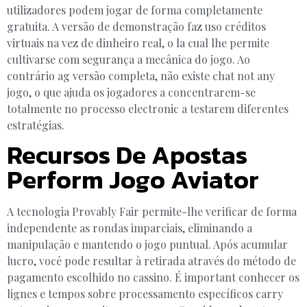
utilizadores podem jogar de forma completamente
gratuita. A versão de demonstração faz uso créditos
virtuais na vez de dinheiro real, o la cual lhe permite
cultivarse com segurança a mecânica do jogo. Ao
contrário ag versão completa, não existe chat not any
jogo, o que ajuda os jogadores a concentrarem-se
totalmente no processo electronic a testarem diferentes
estratégias.
Recursos De Apostas
Perform Jogo Aviator
A tecnologia Provably Fair permite-lhe verificar de forma
independente as rondas imparciais, eliminando a
manipulação e mantendo o jogo puntual. Após acumular
lucro, você pode resultar à retirada através do método de
pagamento escolhido no cassino. É important conhecer os
lignes e tempos sobre processamento específicos carry