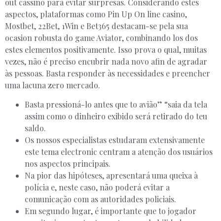
out cassino para evitar surpresas. Considerando estes
aspectos, plataformas como Pin Up On line casino,
Mostbet, 22Bet, 1Win e Bet365 destacam-se pela sua
ocasion robusta do game Aviator, combinando los dos
estes elementos positivamente. Isso prova o qual, muitas
vezes, não é preciso encubrir nada novo afin de agradar
às pessoas. Basta responder às necessidades e preencher
uma lacuna zero mercado.
Basta pressioná-lo antes que to avião” “saia da tela
assim como o dinheiro exibido será retirado do teu
saldo.
Os nossos especialistas estudaram extensivamente
este tema electronic centram a atenção dos usuários
nos aspectos principais.
Na pior das hipóteses, apresentará uma queixa à
polícia e, neste caso, não poderá evitar a
comunicação com as autoridades policiais.
Em segundo lugar, é importante que to jogador