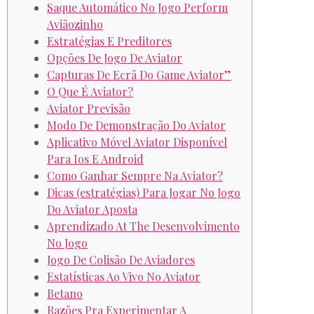
Saque Automático No Jogo Perform
Aviãozinho
Estratégias E Preditores
Opções De Jogo De Aviator
Capturas De Ecrã Do Game Aviator”
O Que É Aviator?
Aviator Previsão
Modo De Demonstração Do Aviator
Aplicativo Móvel Aviator Disponível
Para Ios E Android
Como Ganhar Sempre Na Aviator?
Dicas (estratégias) Para Jogar No Jogo
Do Aviator Aposta
Aprendizado At The Desenvolvimento
No Jogo
Jogo De Colisão De Aviadores
Estatísticas Ao Vivo No Aviator
Betano
Razões Pra Experimentar A