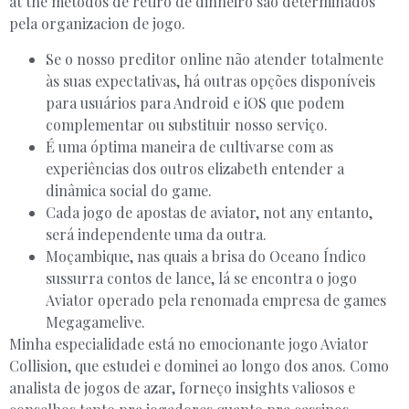
at the métodos de retiro de dinheiro são determinados
pela organizacion de jogo.
Se o nosso preditor online não atender totalmente
às suas expectativas, há outras opções disponíveis
para usuários para Android e iOS que podem
complementar ou substituir nosso serviço.
É uma óptima maneira de cultivarse com as
experiências dos outros elizabeth entender a
dinâmica social do game.
Cada jogo de apostas de aviator, not any entanto,
será independente uma da outra.
Moçambique, nas quais a brisa do Oceano Índico
sussurra contos de lance, lá se encontra o jogo
Aviator operado pela renomada empresa de games
Megagamelive.
Minha especialidade está no emocionante jogo Aviator
Collision, que estudei e dominei ao longo dos anos. Como
analista de jogos de azar, forneço insights valiosos e