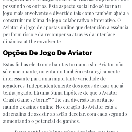
possuindo os outros. Este aspecto social não só torna u
jogo mais envolvente e divertido tais como também ajuda a
construir um klima de jogo colaborativo e interativo. O
Aviator é 1 jogo de apostas online que detención a essência
perform risco e da recompensa através da interface
dinâmica at the envolvente.
Opções De Jogo De Aviator
Estas fichas electronic batotas tornam a slot Aviator não
só emocionante, no entanto também estrategicamente
interessante para uma importante variedade de
jogadores. Independentemente dos jogos de azar que já
tenha jogado, há uma ótima hipótese de que o Aviator
Crash Game se torne” “the sua diversão favorita no
mundo 2 casinos online. No coração do Aviator está a
adrenalina de assistir ao avião decolar, com cada segundo
aumentando o potencial de ganhos.