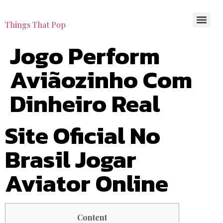
Things That Pop
Jogo Perform
Aviãozinho Com
Dinheiro Real
Site Oficial No
Brasil Jogar
Aviator Online
Content