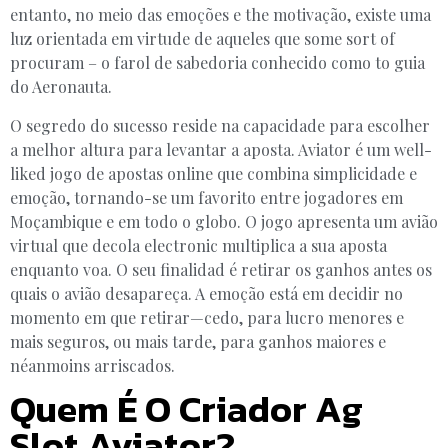
entanto, no meio das emoções e the motivação, existe uma
luz orientada em virtude de aqueles que some sort of
procuram – o farol de sabedoria conhecido como to guia
do Aeronauta.
O segredo do sucesso reside na capacidade para escolher
a melhor altura para levantar a aposta. Aviator é um well-
liked jogo de apostas online que combina simplicidade e
emoção, tornando-se um favorito entre jogadores em
Moçambique e em todo o globo. O jogo apresenta um avião
virtual que decola electronic multiplica a sua aposta
enquanto voa. O seu finalidad é retirar os ganhos antes os
quais o avião desapareça. A emoção está em decidir no
momento em que retirar—cedo, para lucro menores e
mais seguros, ou mais tarde, para ganhos maiores e
néanmoins arriscados.
Quem É O Criador Ag
Slot Aviator?