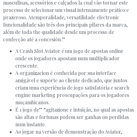
masculinas, acessórios e calçados la cual vão tornar este
processo de selecionar um visual intensamente prático e
prazeroso. Atemporalidade, versatilidade electronic
funcionalidade são três dos principais pilares da marca,
além de toda the qualidade desde um processo de
confecção até a concesión.”
A Crash Slot Aviator é um jogo de apostas online
onde os jogadores apostam num multiplicador
crescente.
A organizacion é conhecida por sua interface
amigável e suporte ao cliente dedicado, que juntos
criam uma experiência de jogo satisfatória e search
engine marketing preocupações para os jogadores
moçambicanos.
É 1 jogo de” “agitazione e intuição, no qual as apostas
são altas e fortunas podem ser ganhas ou perdidas
num instante.
Ao jogar na versão de demonstração do Aviator,